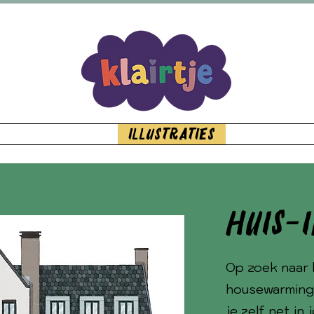
verzending vanaf €69,99 Bij elke bestelling een kort
Wear
Fidgets
Illustraties
Workshop
Huis-
Op zoek naar 
housewarming
je zelf net in