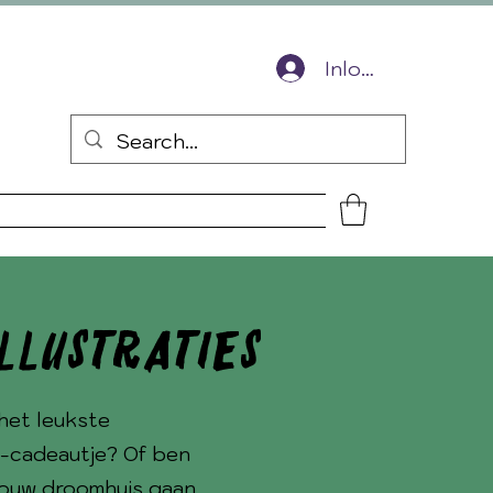
ingscode voor je volgende bestelling
Inloggen
s
Over mij
Contact
illustraties
het leukste
-cadeautje? Of ben
 jouw droomhuis gaan