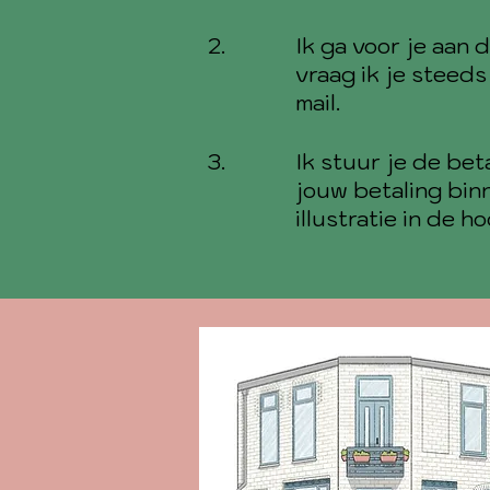
2.
Ik ga voor je aan 
vraag ik je steed
mail.
3.
Ik stuur je de bet
jouw betaling binn
illustratie in de h