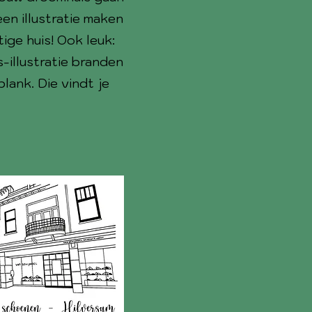
en illustratie maken
ige huis! Ook leuk:
is-illustratie branden
lank. Die vindt je