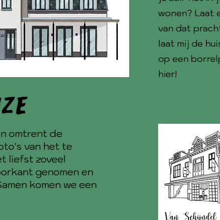
wonen? Laat e
van dat pracht
laat mij de hu
op een borrelp
hier
!
jze
n omtrent de
foto's van het te
et liefst zoveel
voorkant genomen en
. Samen komen we een