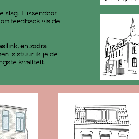
de slag. Tussendoor
s om feedback via de
aallink, en zodra
en is stuur ik je de
oogste kwaliteit.