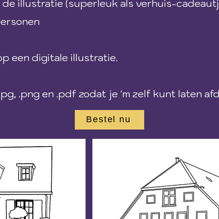
e illustratie (superleuk als verhuis-cadeautj
 personen
 een digitale illustratie.
n .jpg, .png en .pdf zodat je 'm zelf kunt laten 
Bestel nu