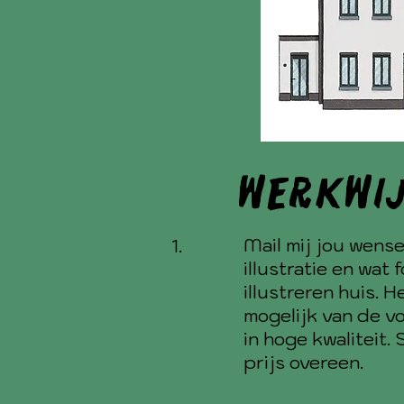
Werkwi
Mail mij
jou wense
1.
illustratie en wat 
illustreren huis. H
mogelijk van de 
in hoge kwaliteit
prijs overeen.