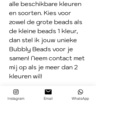
alle beschikbare kleuren
en soorten. Kies voor
zowel de grote beads als
de kleine beads 1 kleur,
dan stel ik jouw unieke
Bubbly Beads voor je
samen! Neem contact met
mij op als je meer dan 2
kleuren wil!
Goed om te weten: de
Instagram
Email
WhatsApp
small is alleen geschikt
voor smalle polsen (met
name kinderen).
Let op: de fidget is niet