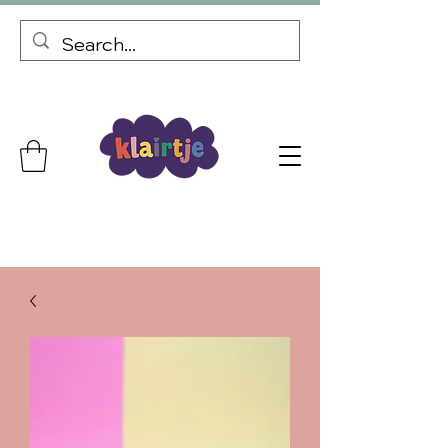
Gepersonaliseerde cadeaus Gratis verzending vanaf €69,99
Bij elke bestelling een kortingscode voor je volgende bestelling