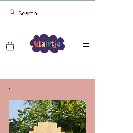
Gepersonaliseerde cadeaus Gratis verzending vanaf €69,99
Bij elke bestelling een kortingscode voor je volgende bestelling