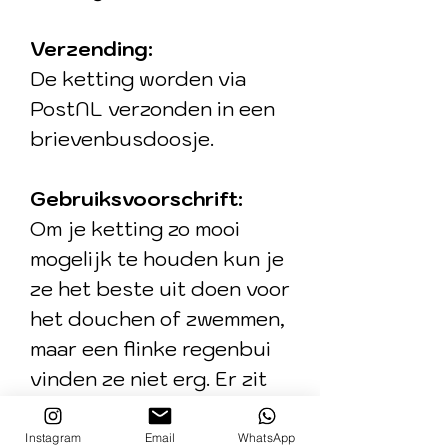
Verzending:
De ketting worden via
PostNL verzonden in een
brievenbusdoosje.
Gebruiksvoorschrift:
Om je ketting zo mooi
mogelijk te houden kun je
ze het beste uit doen voor
het douchen of zwemmen,
maar een flinke regenbui
vinden ze niet erg. Er zit
een sterke beschermlaag
overheen, maar er zitten
Instagram
Email
WhatsApp