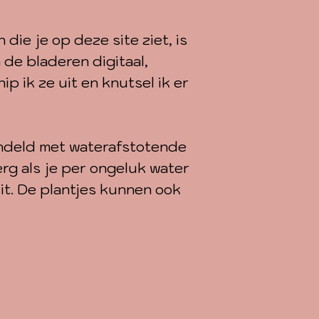
- zakje potg
- x stengels 
 die je op deze site ziet, is
(afhankelijk v
de bladeren digitaal,
ip ik ze uit en knutsel ik er
Bij mini's zit 
- Terracotta 
centimeter (n
ndeld met waterafstotende
foto)
erg als je per ongeluk water
it. De plantjes kunnen ook