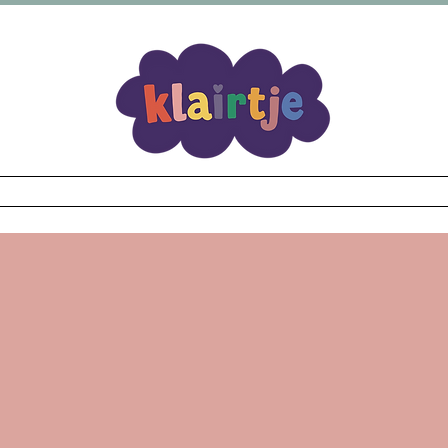
verzending vanaf €69,99 Bij elke bestelling een kort
Wear
Fidgets
Illustraties
Workshop