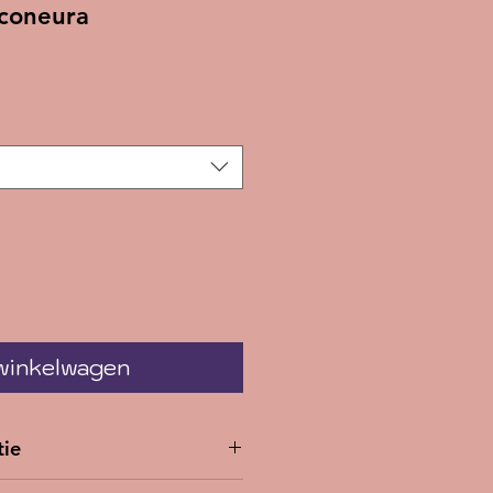
coneura
rkoopprijs
 winkelwagen
tie