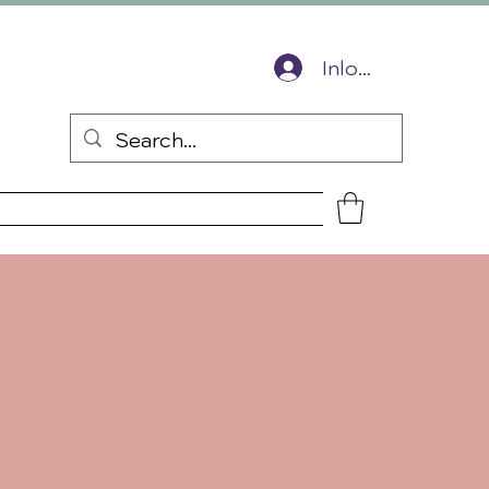
ingscode voor je volgende bestelling
Inloggen
s
Over mij
Contact