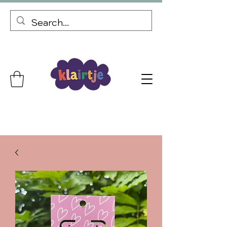
Gepersonaliseerde cadeaus Gratis verzending vanaf €69,99
Bij elke bestelling een kortingscode voor je volgende bestelling