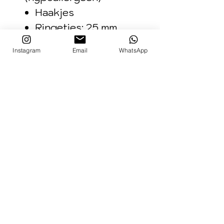
Haakjes
Ringetjes: 25 mm
doorsnee
Instagram
Email
WhatsApp
Verzending:
De oorbellen worden via
PostNL verzonden in een
brievenbusdoosje.
Gebruiksvoorschrift:
Om je oorbellen zo mooi
mogelijk te houden kun je
ze het beste uit doen voor
het douchen of zwemmen,
maar een flinke regenbui