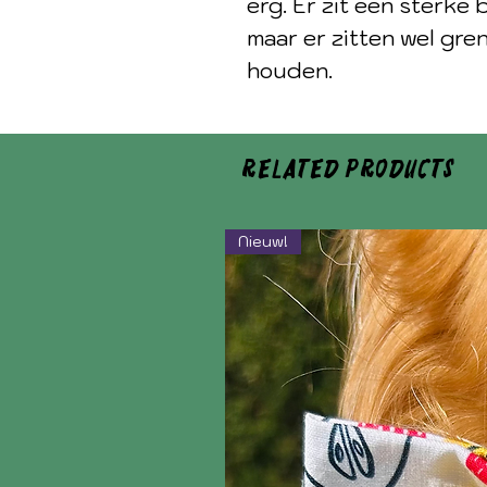
erg. Er zit een sterke
maar er zitten wel gre
houden.
Related Products
Nieuw!