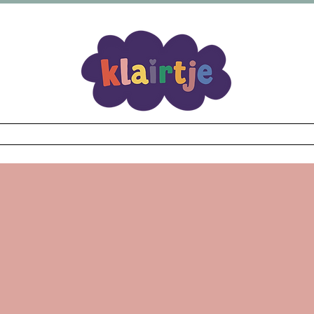
verzending vanaf €69,99 Bij elke bestelling een kort
Wear
Fidgets
Illustraties
Workshop