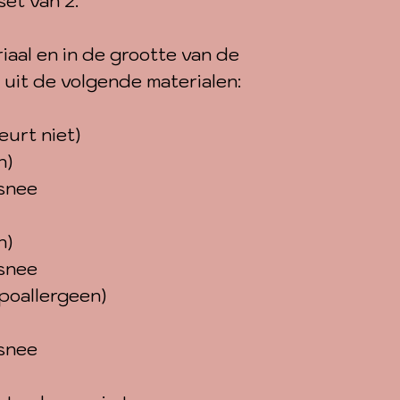
set van 2.
iaal en in de grootte van de
 uit de volgende materialen:
eurt niet)
n)
snee
n)
snee
poallergeen)
snee