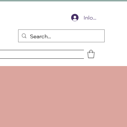
ingscode voor je volgende bestelling
Inloggen
s
Over mij
Contact