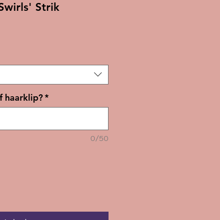
wirls' Strik
rkoopprijs
f haarklip?
*
0/50