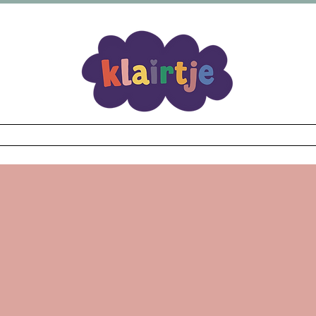
verzending vanaf €69,99 Bij elke bestelling een kort
Wear
Fidgets
Illustraties
Workshop