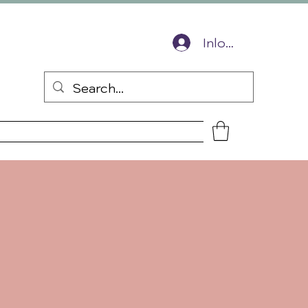
ingscode voor je volgende bestelling
Inloggen
s
Over mij
Contact