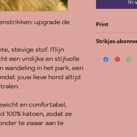
In
ndenstrikken: upgrade de
Print
Dit is de print
Strikjes-abonn
stoer en tegel
e, stevige stof. Mijn
Fan van strik
roze en witte 
ht een vrolijke en stijlvolle
maand een ni
n wandeling in het park, een
lagere prijs!
mdat jouw lieve hond altijd
pagina bij de 
tralen.
gewicht en comfortabel,
d 100% katoen, zodat ze
zonder te zwaar aan te