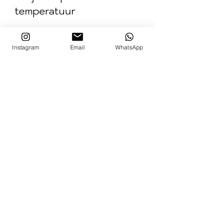
temperatuur
Instagram
Email
WhatsApp
Gerelateerde
producten
Nieuw!
Nieuw!