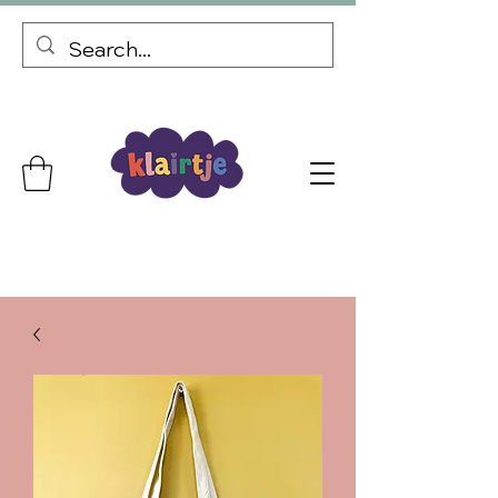
Gepersonaliseerde cadeaus Gratis verzending vanaf €69,99
Bij elke bestelling een kortingscode voor je volgende bestelling