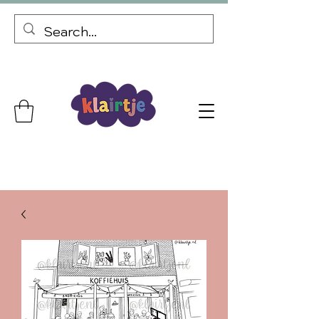
Gepersonaliseerde cadeaus Gratis verzending vanaf €69,99
Bij elke bestelling een kortingscode voor je volgende bestelling