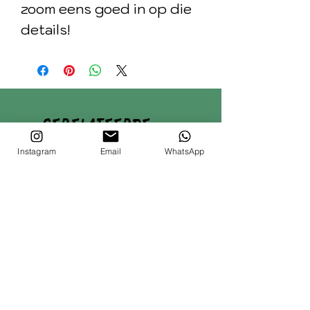
zoom eens goed in op die
details!
Gerelateerde
producten
Instagram
Email
WhatsApp
Nieuw!
Nieuw!