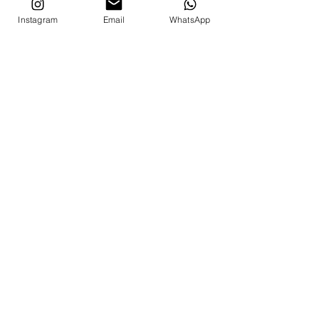
Maximaal aantal tekens:
Instagram
Email
WhatsApp
20
Maat XL (Op de foto: Iets
lekkers van Jeroen)
Lengte: 30 cm
Te branden oppervlak: 7,3
x 8 cm
Maximaal aantal tekens:
30
Gebruiksadvies:
gravure
geschikt voor de
vaatwasser, de pollepel
zelf wordt er wel minder