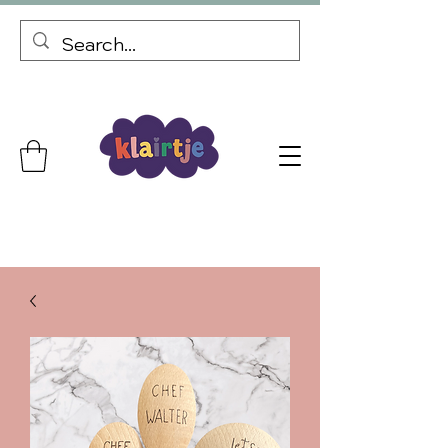
Gepersonaliseerde cadeaus Gratis verzending vanaf €69,99
Bij elke bestelling een kortingscode voor je volgende bestelling